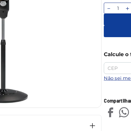
－
＋
Calcule o 
Não sei m
Compartilha