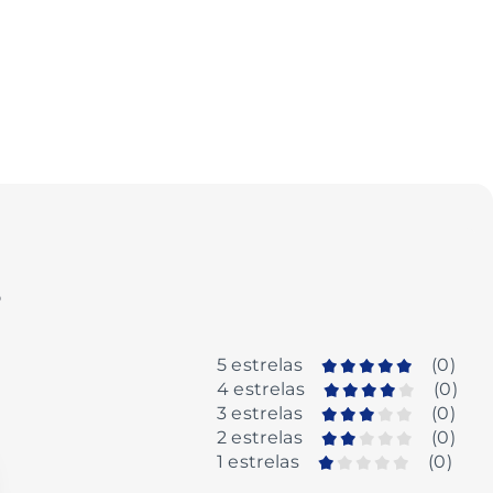
o
5 estrelas
(
0
)
4 estrelas
(
0
)
3 estrelas
(
0
)
2 estrelas
(
0
)
1 estrelas
(
0
)