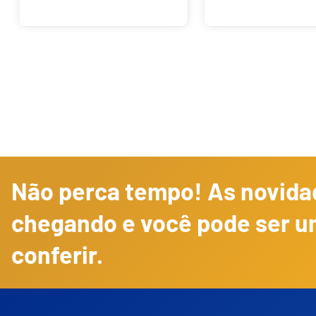
Não perca tempo! As novidad
chegando e você pode ser u
conferir.