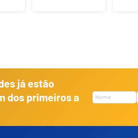
es já estão
m dos primeiros a