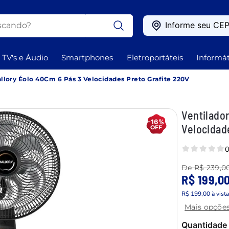
ando?
Informe seu CE
OS
TV's e Áudio
Smartphones
Eletroportáteis
Informát
Ventilador de Coluna Mallory Éolo 40Cm 6 Pás 3 Velocidades Preto Grafite 220V
Ventilador
-16%
Velocidad
0
De
R$ 239,0
R$ 199,0
R$ 199,00
à vist
Mais opçõe
Quantidade