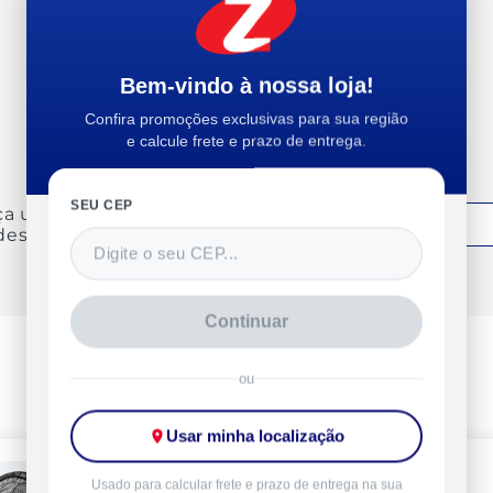
Recomendam esse produto
Bem-vindo à nossa loja!
Confira promoções exclusivas para sua região
e calcule frete e prazo de entrega.
SEU CEP
ça uma avaliação
Entrar
deste produto
Continuar
ou
Usar minha localização
-6%
Usado para calcular frete e prazo de entrega na sua