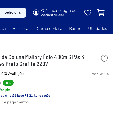
P
Selecionar
ica
Bicicletas
Cama e Mesa
Banho
Utilidades
 de Coluna Mallory Éolo 40Cm 6 Pás 3
es Preto Grafite 220V
.0
(0 Avaliações)
Cod.:
31964
0
-
16%
0
no pix
a
ou em
até
11
x de
R$ 21,41
no cartão
s de pagamento