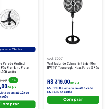
osto de Ofertas
cód.
:
32001
de Parede Ventisol
Ventilador de Coluna Britânia 40cm
3 Pás Premium, Preto,
BVT451 Tecnologia Maxx Force 8 Pás
t,200 watts
R$ 319,00
9,00
-
6%
no pix
,00
no pix
R$ 319,00
à vista
ou em
até
12
x de
R$ 31,89
no cartão
vista
ou em
até
12
x de
cartão