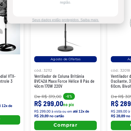
região.
Seus dados estão protegidos. Saiba mais.
Agosto de Ofertas
Ag
cód.
:
32112
cód.
:
32018
dial VTX-
Ventilador de Coluna Britânia
Ventilador 
trole 3
BVC42A Maxx Force Hélice 8 Pás de
Oscilante, 
40cm 170W 220V
60cm, Bivol
De
R$ 319,00
De
R$ 30
-
6%
R$ 299,00
R$ 289
no pix
é
12
x de
R$ 299,00
à vista
ou em
até
12
x de
R$ 289,00
à 
R$ 29,89
no cartão
R$ 28,89
no 