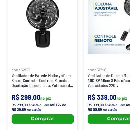
cód.
:
32133
cód.
:
31796
Ventilador de Parede Mallory 40cm
Ventilador de Coluna Mon
Smart Control – Controle Remoto,
40C-8P 40cm 8 Pás c/con
Oscilação Direcionada, Potência de
Velocidades 220 V
140W, Sistema Smar
R$ 299,00
R$ 339,00
no pix
no pix
R$ 299,00
à vista
ou em
até
12
x de
R$ 339,00
à vista
ou em
at
R$ 29,89
no cartão
R$ 33,89
no cartão