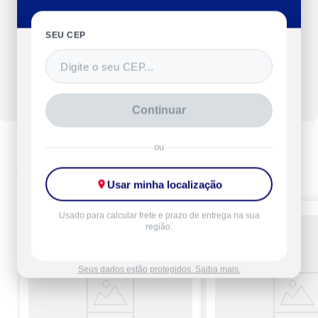
SEU CEP
Faça uma avaliação
deste produto
Entrar
Continuar
ou
Descontos exclusivos da
Semana do Consumidor
Usar minha localização
Usado para calcular frete e prazo de entrega na sua
região.
Seus dados estão protegidos. Saiba mais.