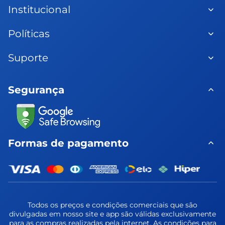
SAC: 0800 275 5700
Institucional
Fale pelo WhatsApp: (88) 
9 8821-7000
Quem somos
Políticas
Nossas Lojas
Fale Conosco
Política de Trocas
Trabalhe Conosco
Suporte
Política de Privacidade
Relatório de 
Política de Pagamento
Transparência e 
Perguntas Frequentes
Igualdade Salarial
Entrega e Montagem
Segurança
Garantia Estendida
Formas de pagamento
Todos os preços e condições comerciais que são
divulgadas em nosso site e app são válidas exclusivamente
para as compras realizadas pela internet. As condições para