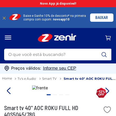
Novo App já disponível!
Baixe e Ganhe 10% de desconto* na primeira
BAIXAR
compra com cupom:
novoapp10
O que você está buscando?
TERMOS MAIS BUSCADOS
Preços válidos:
Informe seu CEP
1
º
guarda roupa
Tv's e Áudio
Smart TV
Smart tv 40" AOC ROKU FULL
2
º
geladeira
HD 40S5045/78G
3
º
cozinha
-12%
4
º
fogão
Smart tv 40" AOC ROKU FULL HD
5
º
sofá
40S5045/78G