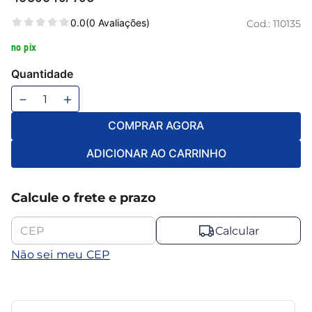
6
º
mesa
0.0
(0 Avaliações)
Cod.:
110135
7
º
ventilador
no pix
8
º
maquina lavar
Quantidade
9
º
cama casal
－
＋
10
º
cama
COMPRAR AGORA
ADICIONAR AO CARRINHO
Calcule o frete e prazo
Calcular
Não sei meu CEP