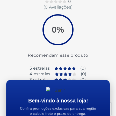
0
(0 Avaliações)
0%
Recomendam esse produto
5 estrelas
(
0
)
4 estrelas
(
0
)
3 estrelas
(
0
)
2 estrelas
(
0
)
1 estrelas
(
0
)
Bem-vindo à nossa loja!
Confira promoções exclusivas para sua região
Organizar por
Mais antigos primeiro
e calcule frete e prazo de entrega.