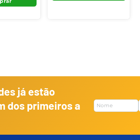
es já estão
m dos primeiros a