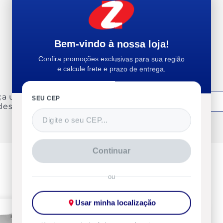
Recomendam esse produto
Bem-vindo à nossa loja!
Confira promoções exclusivas para sua região
e calcule frete e prazo de entrega.
ça uma avaliação
SEU CEP
Entrar
deste produto
Continuar
ou
Usar minha localização
-20%