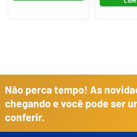
Não perca tempo! As novidad
chegando e você pode ser u
conferir.