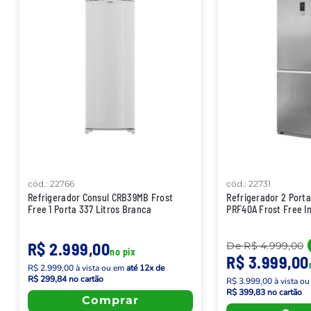
cód.
:
22766
cód.
:
22731
Refrigerador Consul CRB39MB Frost
Refrigerador 2 Porta
Free 1 Porta 337 Litros Branca
PRF40A Frost Free In
R$ 2.999,00
De
R$ 4.999,00
no pix
R$ 3.999,00
R$ 2.999,00
à vista
ou em
até
12
x de
R$ 299,84
no cartão
R$ 3.999,00
à vista
ou
R$ 399,83
no cartão