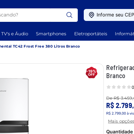
ando?
Informe seu CE
OS
TV's e Áudio
Smartphones
Eletroportáteis
Informát
nental TC42 Frost Free 380 Litros Branco
Refrigera
-19%
Branco
0
De
R$ 3.459
R$ 2.799
R$ 2.799,00
à vi
Mais opçõe
Quantidade