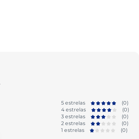
o
5 estrelas
(
0
)
4 estrelas
(
0
)
3 estrelas
(
0
)
2 estrelas
(
0
)
1 estrelas
(
0
)