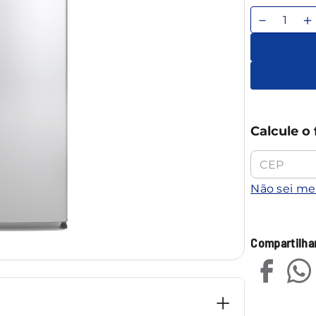
－
＋
Calcule o 
Não sei m
Compartilha