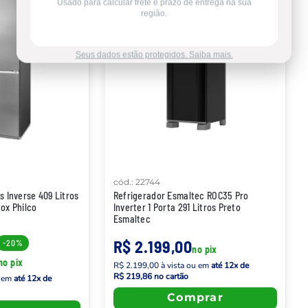
Usado para calcular frete e prazo de entrega na sua
região.
Seus dados estão protegidos. Saiba mais.
cód.
:
22744
s Inverse 409 Litros
Refrigerador Esmaltec ROC35 Pro
ox Philco
Inverter 1 Porta 291 Litros Preto
Esmaltec
R$ 2.199,00
-
20%
no pix
no pix
R$ 2.199,00
à vista
ou em
até
12
x de
R$ 219,86
no cartão
 em
até
12
x de