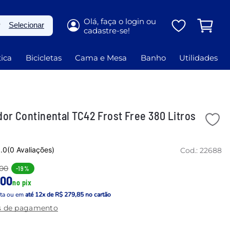
P
Selecionar
ica
Bicicletas
Cama e Mesa
Banho
Utilidades
dor Continental TC42 Frost Free 380 Litros
.0
(0 Avaliações)
Cod.:
22688
,00
-
19%
,00
no pix
sta
ou em
até
12
x de
R$ 279,85
no cartão
s de pagamento