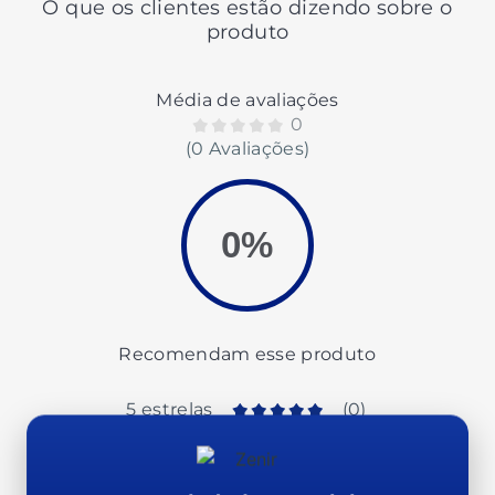
O que os clientes estão dizendo sobre o
produto
Média de avaliações
0
(0 Avaliações)
0%
Recomendam esse produto
5 estrelas
(
0
)
4 estrelas
(
0
)
3 estrelas
(
0
)
2 estrelas
(
0
)