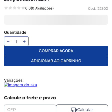
6
º
mesa
0.0
(0 Avaliações)
Cod.:
22300
7
º
ventilador
8
º
maquina lavar
9
º
cama
Quantidade
10
º
cama casal
－
＋
COMPRAR AGORA
ADICIONAR AO CARRINHO
Variações:
Calcule o frete e prazo
Calcular