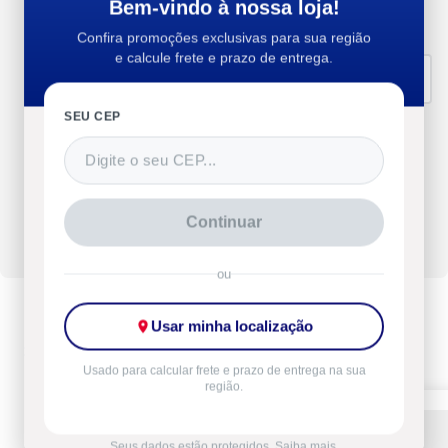
Bem-vindo à nossa loja!
1 estrelas
(
0
)
Confira promoções exclusivas para sua região
e calcule frete e prazo de entrega.
Organizar por
Mais antigos primeiro
SEU CEP
Faça uma avaliação
deste produto
Continuar
Entrar
ou
Usar minha localização
Descontos exclusivos da
Semana do Consumidor
Usado para calcular frete e prazo de entrega na sua
região.
-11%
Seus dados estão protegidos. Saiba mais.