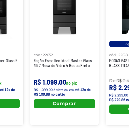
Ag
cód.
:
22652
cód.
:
22618
per Glass 5
Fogão Esmaltec Ideal Master Glass
FOGAO GAS 
4127 Mesa de Vidro 4 Bocas Preto
GLASS TITA
R$ 1.099,00
De
R$ 2.
x
no pix
R$ 2.2
até
12
x de
R$ 1.099,00
à vista
ou em
até
12
x de
R$ 109,88
no cartão
R$ 2.299,00
R$ 229,86
no