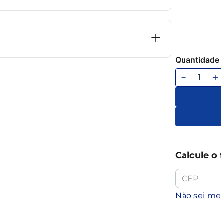
Quantidade
－
＋
Calcule o 
Não sei m