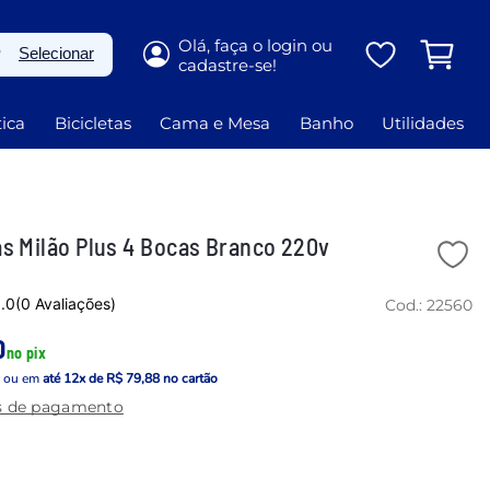
P
Selecionar
ica
Bicicletas
Cama e Mesa
Banho
Utilidades
as Milão Plus 4 Bocas Branco 220v
.0
(0 Avaliações)
Cod.:
22560
0
no pix
a
ou em
até
12
x de
R$ 79,88
no cartão
s de pagamento