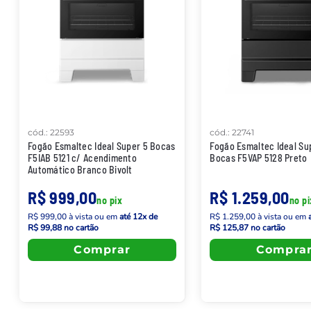
cód.
:
22593
cód.
:
22741
Fogão Esmaltec Ideal Super 5 Bocas
Fogão Esmaltec Ideal Su
F5IAB 5121 c/ Acendimento
Bocas F5VAP 5128 Preto
Automático Branco Bivolt
R$ 999,00
R$ 1.259,00
no pix
no pi
R$ 999,00
à vista
ou em
até
12
x de
R$ 1.259,00
à vista
ou em
R$ 99,88
no cartão
R$ 125,87
no cartão