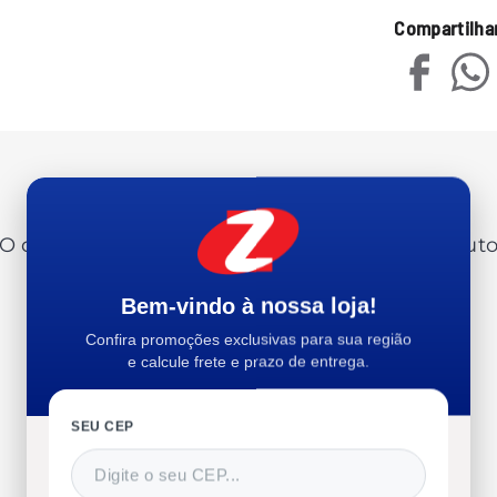
Compartilha
Avaliações
O que os clientes estão dizendo sobre o produt
Bem-vindo à nossa loja!
Confira promoções exclusivas para sua região
0%
e calcule frete e prazo de entrega.
SEU CEP
Recomendam esse produto