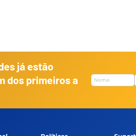
es já estão
m dos primeiros a