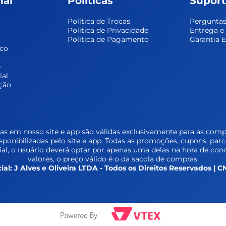
nal
Políticas
Supor
Política de Trocas
Perguntas
Política de Privacidade
Entrega 
Política de Pagamento
Garantia 
sco
 
ial
ção
s em nosso site e app são válidas exclusivamente para as compr
isponibilizadas pelo site e app. Todas as promoções, cupons, par
l, o usuário deverá optar por apenas uma delas na hora de conc
valores, o preço válido é o da sacola de compras.
ial: J Alves e Oliveira LTDA - Todos os Direitos Reservados |