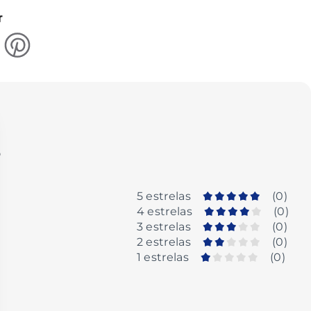
r
o
5 estrelas
(
0
)
4 estrelas
(
0
)
3 estrelas
(
0
)
2 estrelas
(
0
)
1 estrelas
(
0
)