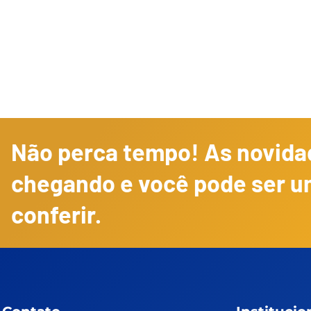
Não perca tempo! As novidad
chegando e você pode ser u
conferir.