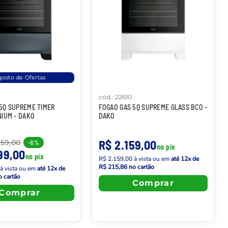
osto de Ofertas
cód.
:
22610
5Q SUPREME TIMER
FOGAO GAS 5Q SUPREME GLASS BCO -
NIUM - DAKO
DAKO
R$ 2.159,00
459,00
-
6%
no pix
99,00
no pix
R$ 2.159,00
à vista
ou em
até
12
x de
R$ 215,86
no cartão
à vista
ou em
até
12
x de
 cartão