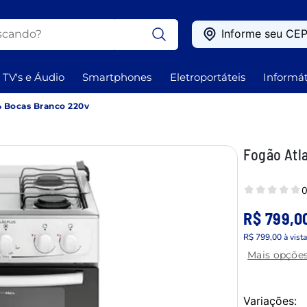
ando?
Informe seu CE
OS
TV's e Áudio
Smartphones
Eletroportáteis
Informát
4 Bocas Branco 220v
Fogão Atl
0
R$ 799,0
R$ 799,00
à vist
Mais opçõe
Variações: