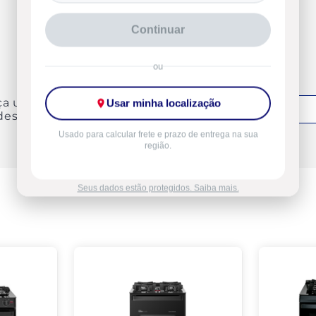
Continuar
ou
ça uma avaliação
Usar minha localização
Entrar
deste produto
Usado para calcular frete e prazo de entrega na sua
região.
Seus dados estão protegidos. Saiba mais.