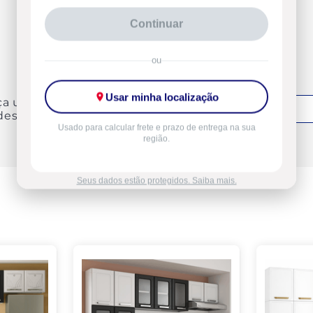
Continuar
ou
Usar minha localização
ça uma avaliação
Entrar
deste produto
Usado para calcular frete e prazo de entrega na sua
região.
Seus dados estão protegidos. Saiba mais.