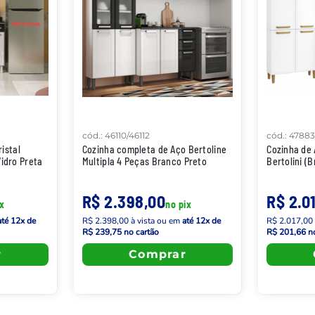
cód.
:
46110/46112
cód.
:
47883
istal
Cozinha completa de Aço Bertoline
Cozinha de 
idro Preta
Multipla 4 Peças Branco Preto
Bertolini (
R$ 2.398,00
R$ 2.0
ix
no pix
até
12
x de
R$ 2.398,00
à vista
ou em
até
12
x de
R$ 2.017,00
R$ 239,75
no cartão
R$ 201,66
no