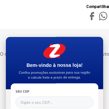
Compartilha
Avaliações
O que os clientes estão dizendo sobre o produt
Bem-vindo à nossa loja!
Confira promoções exclusivas para sua região
e calcule frete e prazo de entrega.
0%
SEU CEP
Recomendam esse produto