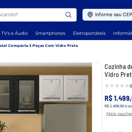
ando?
Informe seu CE
OS
TV's e Áudio
Smartphones
Eletroportáteis
Informát
istal Compacta 3 Peças Com Vidro Preta
Cozinha d
Vidro Pre
0
R$ 1.499
R$ 1.499,00
à vi
Mais opçõe