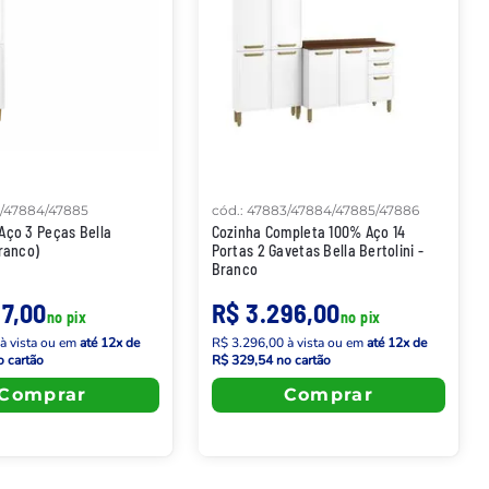
/47884/47885
cód.
:
47883/47884/47885/47886
Aço 3 Peças Bella
Cozinha Completa 100% Aço 14
Branco)
Portas 2 Gavetas Bella Bertolini -
Branco
17,00
R$ 3.296,00
no pix
no pix
à vista
ou em
até
12
x de
R$ 3.296,00
à vista
ou em
até
12
x de
 cartão
R$ 329,54
no cartão