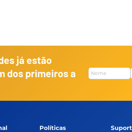
es já estão
m dos primeiros a
nal
Políticas
Supor