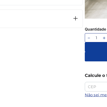
Quantidade
－
＋
Calcule o 
Não sei m