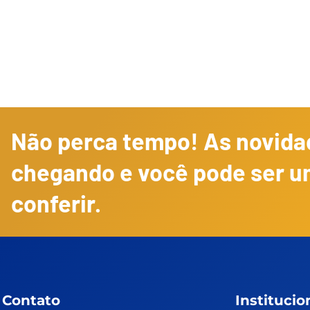
Não perca tempo! As novidad
chegando e você pode ser u
conferir.
Contato
Institucio