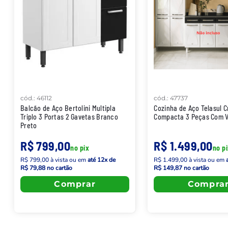
cód.
:
46112
cód.
:
47737
Balcão de Aço Bertolini Multipla
Cozinha de Aço Telasul Cr
Triplo 3 Portas 2 Gavetas Branco
Compacta 3 Peças Com V
Preto
R$ 799,00
R$ 1.499,00
no pix
no p
R$ 799,00
à vista
ou em
até
12
x de
R$ 1.499,00
à vista
ou em
R$ 79,88
no cartão
R$ 149,87
no cartão