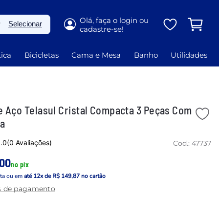
P
Selecionar
ica
Bicicletas
Cama e Mesa
Banho
Utilidades
e Aço Telasul Cristal Compacta 3 Peças Com
ta
.0
(0 Avaliações)
Cod.:
47737
,00
no pix
sta
ou em
até
12
x de
R$ 149,87
no cartão
s de pagamento