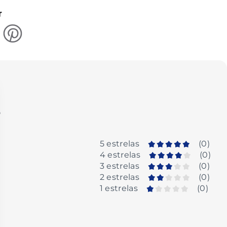
r
o
5 estrelas
(
0
)
4 estrelas
(
0
)
3 estrelas
(
0
)
2 estrelas
(
0
)
1 estrelas
(
0
)