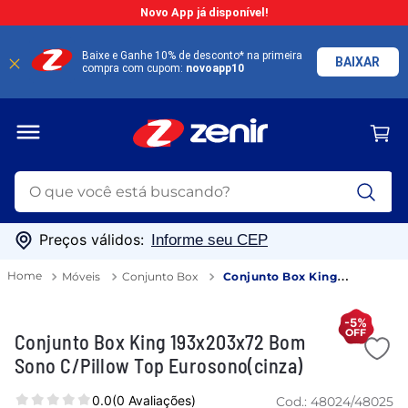
Novo App já disponível!
Baixe e Ganhe 10% de desconto* na primeira
BAIXAR
compra com cupom:
novoapp10
O que você está buscando?
TERMOS MAIS BUSCADOS
Preços válidos:
Informe seu CEP
1
º
guarda roupa
Móveis
Conjunto Box
Conjunto Box King
2
º
geladeira
193x203x72 Bom Sono C/Pillow Top Eurosono(cinza)
3
º
cozinha
-5%
Conjunto Box King 193x203x72 Bom
4
º
fogão
Sono C/Pillow Top Eurosono(cinza)
5
º
sofá
0.0
(0 Avaliações)
Cod.:
48024/48025