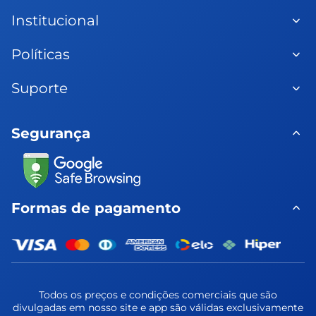
SAC: 0800 275 5700
Institucional
Fale pelo WhatsApp: (88) 
9 8821-7000
Quem somos
Políticas
Nossas Lojas
Fale Conosco
Política de Trocas
Trabalhe Conosco
Suporte
Política de Privacidade
Relatório de 
Política de Pagamento
Transparência e 
Perguntas Frequentes
Igualdade Salarial
Entrega e Montagem
Segurança
Garantia Estendida
Formas de pagamento
Todos os preços e condições comerciais que são
divulgadas em nosso site e app são válidas exclusivamente