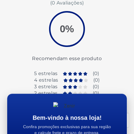
(0 Avaliações)
0%
Recomendam esse produto
5 estrelas
(
0
)
4 estrelas
(
0
)
3 estrelas
(
0
)
2 estrelas
(
0
)
1 estrelas
(
0
)
Bem-vindo à nossa loja!
Organizar por
Mais antigos primeiro
Confira promoções exclusivas para sua região
e calcule frete e prazo de entrega.