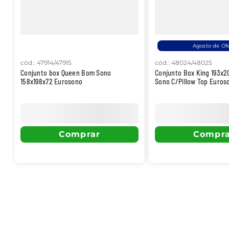
Agosto de Of
cód.
:
47914/47915
cód.
:
48024/48025
Conjunto box Queen Bom Sono
Conjunto Box King 193x
158x198x72 Eurosono
Sono C/Pillow Top Euros