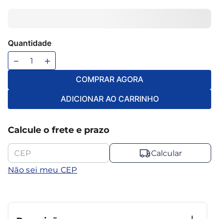
6
º
mesa
7
º
ventilador
8
º
maquina lavar
Quantidade
9
º
cama casal
－
＋
10
º
cama
COMPRAR AGORA
ADICIONAR AO CARRINHO
Calcule o frete e prazo
Calcular
Não sei meu CEP