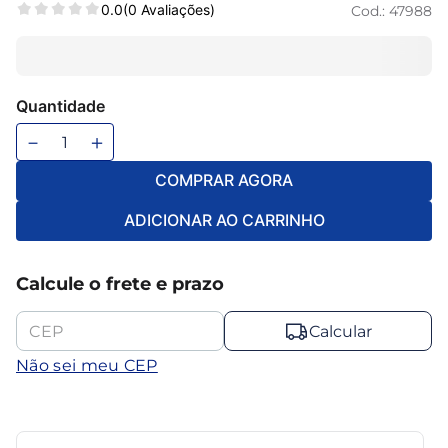
0.0
(0 Avaliações)
Cod.:
47988
6
º
mesa
7
º
ventilador
8
º
maquina lavar
Quantidade
9
º
cama casal
－
＋
10
º
cama
COMPRAR AGORA
ADICIONAR AO CARRINHO
Calcule o frete e prazo
Calcular
Não sei meu CEP