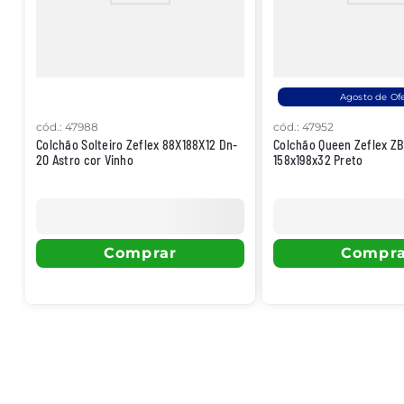
Agosto de Of
cód.
:
47988
cód.
:
47952
Colchão Solteiro Zeflex 88X188X12 Dn-
Colchão Queen Zeflex Z
20 Astro cor Vinho
158x198x32 Preto