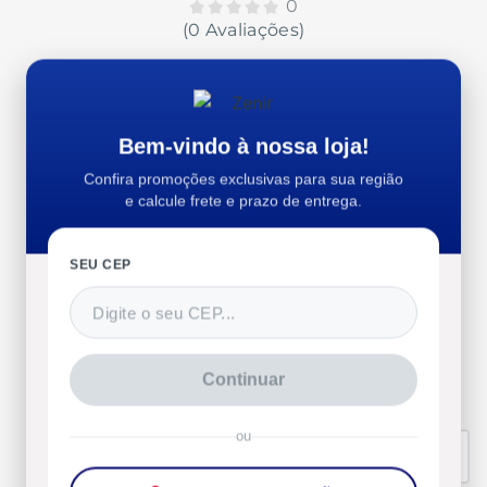
0
(0 Avaliações)
0%
Bem-vindo à nossa loja!
Confira promoções exclusivas para sua região
e calcule frete e prazo de entrega.
Recomendam esse produto
SEU CEP
5 estrelas
(
0
)
4 estrelas
(
0
)
3 estrelas
(
0
)
2 estrelas
(
0
)
Continuar
1 estrelas
(
0
)
ou
Organizar por
Mais antigos primeiro