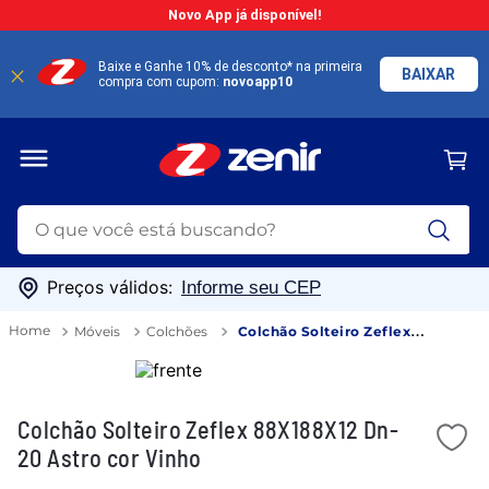
Novo App já disponível!
Baixe e Ganhe 10% de desconto* na primeira
BAIXAR
compra com cupom:
novoapp10
O que você está buscando?
TERMOS MAIS BUSCADOS
Preços válidos:
Informe seu CEP
1
º
guarda roupa
Móveis
Colchões
Colchão Solteiro Zeflex
2
º
geladeira
88X188X12 Dn-20 Astro cor Vinho
3
º
cozinha
Colchão Solteiro Zeflex 88X188X12 Dn-
4
º
fogão
20 Astro cor Vinho
5
º
sofá