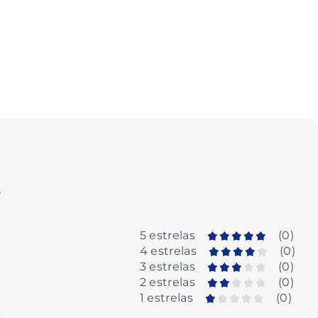
o
5 estrelas
(
0
)
4 estrelas
(
0
)
3 estrelas
(
0
)
2 estrelas
(
0
)
1 estrelas
(
0
)