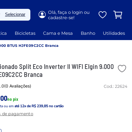
P
Selecionar
ica
Bicicletas
Cama e Mesa
Banho
Utilidades
 9.000 BTUS HJFE09C2CC Branca
onado Split Eco Inverter II WIFI Elgin 9.000
E09C2CC Branca
.0
(0 Avaliações)
Cod.:
22624
,00
no pix
sta
ou em
até
12
x de
R$ 239,85
no cartão
s de pagamento