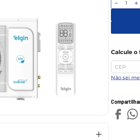
－
＋
Calcule o 
Não sei m
Compartilha