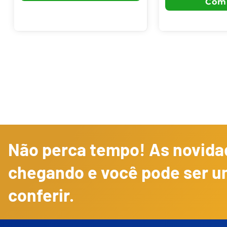
Não perca tempo! As novidad
chegando e você pode ser u
conferir.