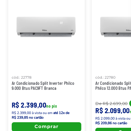
cód.
:
22778
cód.
:
22780
Ar Condicionado Split Inverter Philco
Ar Condicionado Spli
9.000 Btus PAC9FT Branca
Philco 12.000 Btus 
R$ 2.399,00
De
R$ 2.699,00
no pix
R$ 2.099,00
R$ 2.399,00
à vista
ou em
até
12
x de
R$ 239,85
no cartão
R$ 2.099,00
à vista
ou
R$ 209,86
no cartão