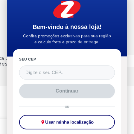
Recomendam esse produto
Bem-vindo à nossa loja!
Confira promoções exclusivas para sua região
e calcule frete e prazo de entrega.
ça uma avaliação
SEU CEP
Entrar
deste produto
Continuar
ou
Usar minha localização
-22%