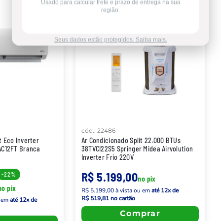
Usado para calcular frete e prazo de entrega na sua
região.
Seus dados estão protegidos. Saiba mais.
cód.
:
22486
t Eco Inverter
Ar Condicionado Split 22.000 BTUs
PAC12FT Branca
38TVCI22S5 Springer Midea Airvolution
Inverter Frio 220V
R$ 5.199,00
-
22%
no pix
no pix
R$ 5.199,00
à vista
ou em
até
12
x de
R$ 519,81
no cartão
 em
até
12
x de