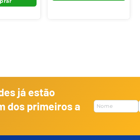
es já estão
m dos primeiros a