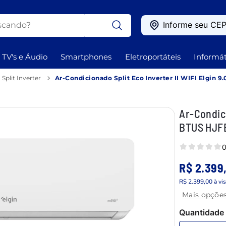
ando?
Informe seu CE
OS
TV's e Áudio
Smartphones
Eletroportáteis
Informát
Split Inverter
Ar-Condicionado Split Eco Inverter II WIFI Elgin
Ar-Condici
BTUS HJF
0
R$ 2.399
R$ 2.399,00
à vi
Mais opçõe
Quantidade