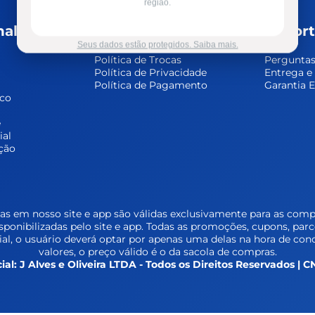
região.
nal
Políticas
Supor
Seus dados estão protegidos. Saiba mais.
Política de Trocas
Perguntas
Política de Privacidade
Entrega 
Política de Pagamento
Garantia 
sco
 
ial
ção
s em nosso site e app são válidas exclusivamente para as compr
isponibilizadas pelo site e app. Todas as promoções, cupons, par
l, o usuário deverá optar por apenas uma delas na hora de conc
valores, o preço válido é o da sacola de compras.
ial: J Alves e Oliveira LTDA - Todos os Direitos Reservados |