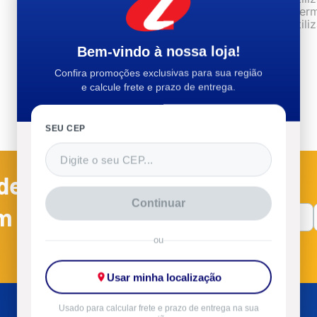
Utilize te
Tente util
Bem-vindo à nossa loja!
Confira promoções exclusivas para sua região
e calcule frete e prazo de entrega.
SEU CEP
es já estão
Continuar
m dos primeiros a
ou
Usar minha localização
Usado para calcular frete e prazo de entrega na sua