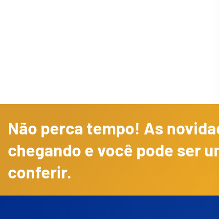
Não perca tempo! As novidad
chegando e você pode ser u
conferir.