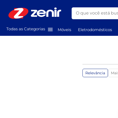
O que você está busc
TERMOS MAIS BUSCAD
Todas as Categorias
Móveis
Eletrodomésticos
1
º
guarda roupa
2
º
geladeira
3
º
cozinha
4
º
fogão
5
º
sofá
Relevância
Mai
6
º
mesa
7
º
ventilador
8
º
maquina lavar
9
º
cama casal
10
º
cama