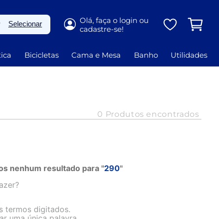
P
Selecionar
ica
Bicicletas
Cama e Mesa
Banho
Utilidades
0
s nenhum resultado para "
290
"
azer?
s termos digitados.
zar uma única palavra.