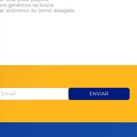
rmos genéricos na busca.
izar sinônimos do termo desejado.
ENVIAR