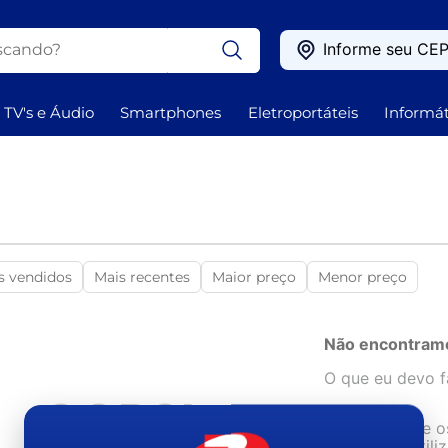
ando?
Informe seu CE
OS
TV's e Áudio
Smartphones
Eletroportáteis
Informát
s vendidos
Mais recentes
Maior preço
Menor preço
Não encontramo
O que eu devo f
OOPS!
Verifique o
Tente utili